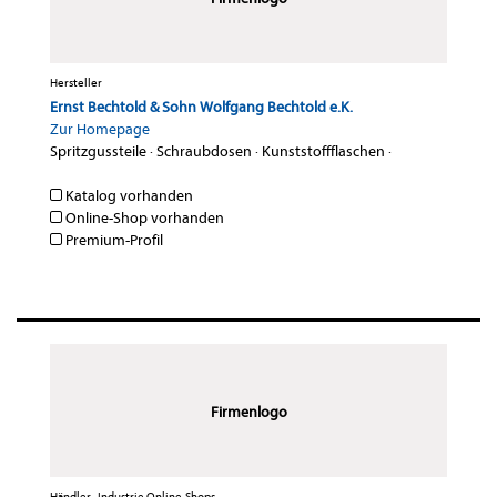
Hersteller
Ernst Bechtold & Sohn Wolfgang Bechtold e.K.
Zur Homepage
Spritzgussteile
·
Schraubdosen
·
Kunststoffflaschen
·
Katalog vorhanden
Online-Shop vorhanden
Premium-Profil
Firmenlogo
Händler , Industrie Online-Shops