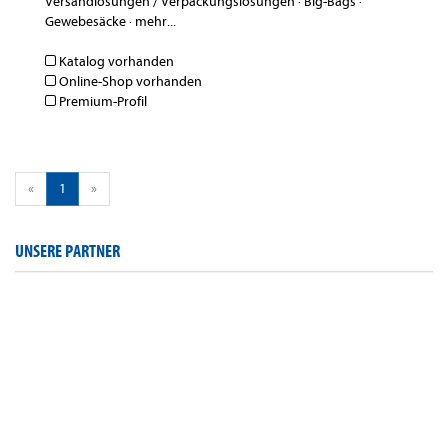
Versandlösungen / Verpackungslösungen
·
Big-Bags
·
Gewebesäcke
·
mehr...
Katalog vorhanden
Online-Shop vorhanden
Premium-Profil
«
1
»
UNSERE PARTNER