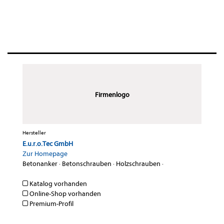
Firmenlogo
Hersteller
E.u.r.o.Tec GmbH
Zur Homepage
Betonanker
·
Betonschrauben
·
Holzschrauben
·
Katalog vorhanden
Online-Shop vorhanden
Premium-Profil