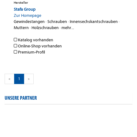
Hersteller
Stafa Group
Zur Homepage
Gewindestangen
·
Schrauben
·
Innensechskantschrauben
·
Muttern
·
Holzschrauben
·
mehr...
Katalog vorhanden
Online-Shop vorhanden
Premium-Profil
«
1
»
UNSERE PARTNER