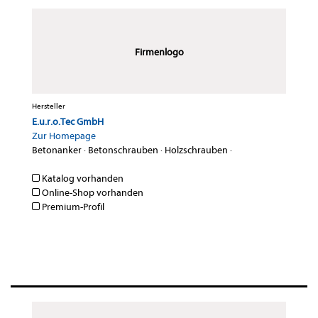
Firmenlogo
Hersteller
E.u.r.o.Tec GmbH
Zur Homepage
Betonanker
·
Betonschrauben
·
Holzschrauben
·
Katalog vorhanden
Online-Shop vorhanden
Premium-Profil