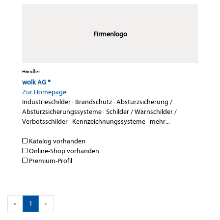
Firmenlogo
Händler
wolk AG ®
Zur Homepage
Industrieschilder
·
Brandschutz
·
Absturzsicherung /
Absturzsicherungssysteme
·
Schilder / Warnschilder /
Verbotsschilder
·
Kennzeichnungssysteme
·
mehr...
Katalog vorhanden
Online-Shop vorhanden
Premium-Profil
«
1
»