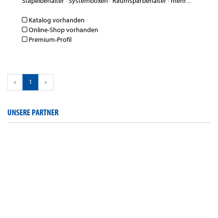
Stapelbehälter
·
Systemboxen
·
Raumsparbehälter
·
mehr...
Katalog vorhanden
Online-Shop vorhanden
Premium-Profil
«
1
»
UNSERE PARTNER