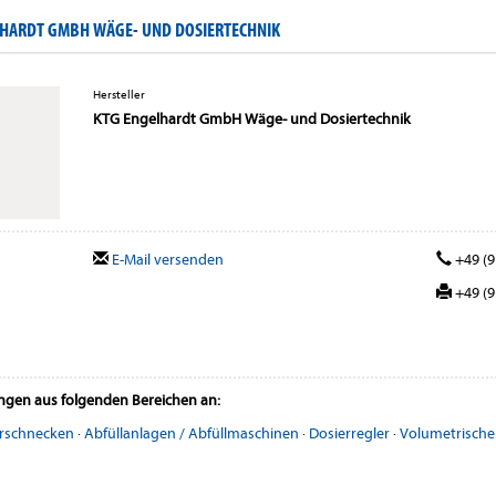
HARDT GMBH WÄGE- UND DOSIERTECHNIK
Hersteller
KTG Engelhardt GmbH Wäge- und Dosiertechnik
E-Mail versenden
+49 (9
+49 (9
ungen aus folgenden Bereichen an:
rschnecken
·
Abfüllanlagen / Abfüllmaschinen
·
Dosierregler
·
Volumetrische