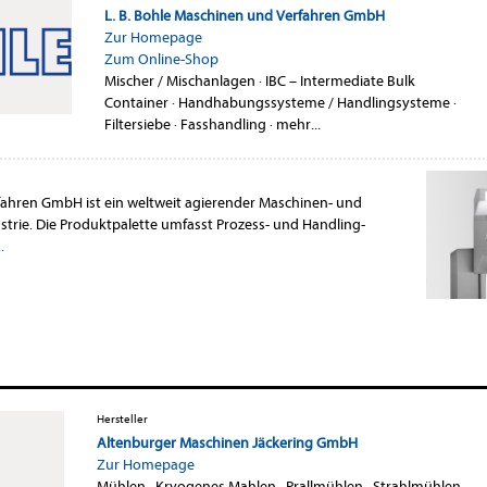
L. B. Bohle Maschinen und Verfahren GmbH
Zur Homepage
Zum Online-Shop
Mischer / Mischanlagen
·
IBC – Intermediate Bulk
Container
·
Handhabungssysteme / Handlingsysteme
·
Filtersiebe
·
Fasshandling
·
mehr...
fahren GmbH ist ein weltweit agierender Maschinen- und
trie. Die Produktpalette umfasst Prozess- und Handling-
.
Hersteller
Altenburger Maschinen Jäckering GmbH
Zur Homepage
Mühlen
·
Kryogenes Mahlen
·
Prallmühlen
·
Strahlmühlen
·