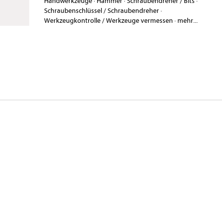
Handwerkzeuge
·
Hämmer
·
Schraubendreher / Bits
·
Schraubenschlüssel / Schraubendreher
·
Werkzeugkontrolle / Werkzeuge vermessen
·
mehr...