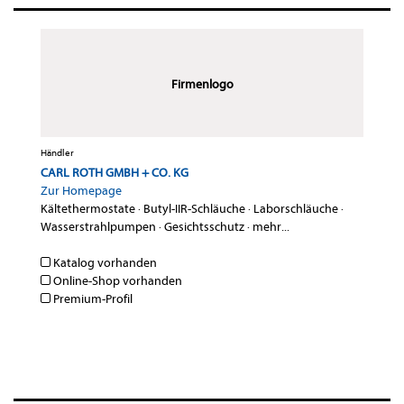
Firmenlogo
Händler
CARL ROTH GMBH + CO. KG
Zur Homepage
Kältethermostate
·
Butyl-IIR-Schläuche
·
Laborschläuche
·
Wasserstrahlpumpen
·
Gesichtsschutz
·
mehr...
Katalog vorhanden
Online-Shop vorhanden
Premium-Profil