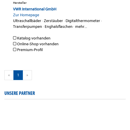
Hersteller
VWR International GmbH
Zur Homepage
Ultraschallbäder
·
Zerstäuber
·
Digitalthermometer
·
Transferpumpen
·
Enghalsflaschen
·
mehr...
Katalog vorhanden
Online-Shop vorhanden
Premium-Profil
«
1
»
UNSERE PARTNER