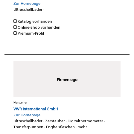
Zur Homepage
Ultraschallbäder
·
Katalog vorhanden
Online-Shop vorhanden
Premium-Profil
Firmenlogo
Hersteller
VWR International GmbH
Zur Homepage
Ultraschallbäder
·
Zerstäuber
·
Digitalthermometer
·
Transferpumpen
·
Enghalsflaschen
·
mehr...