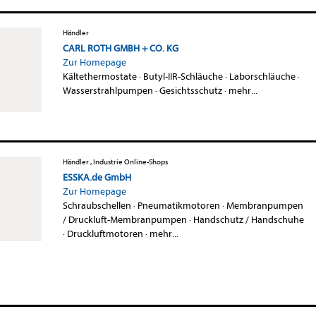
Händler
CARL ROTH GMBH + CO. KG
Zur Homepage
Kältethermostate
·
Butyl-IIR-Schläuche
·
Laborschläuche
·
Wasserstrahlpumpen
·
Gesichtsschutz
·
mehr...
Händler , Industrie Online-Shops
ESSKA.de GmbH
Zur Homepage
Schraubschellen
·
Pneumatikmotoren
·
Membranpumpen
/ Druckluft-Membranpumpen
·
Handschutz / Handschuhe
·
Druckluftmotoren
·
mehr...