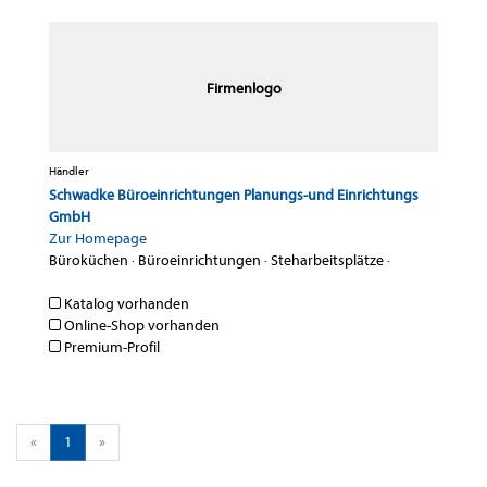
Firmenlogo
Händler
Schwadke Büroeinrichtungen Planungs-und Einrichtungs
GmbH
Zur Homepage
Büroküchen
·
Büroeinrichtungen
·
Steharbeitsplätze
·
Katalog vorhanden
Online-Shop vorhanden
Premium-Profil
«
1
»