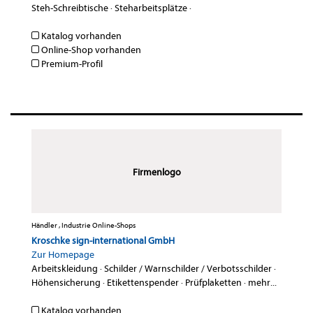
Steh-Schreibtische
·
Steharbeitsplätze
·
Katalog vorhanden
Online-Shop vorhanden
Premium-Profil
Firmenlogo
Händler , Industrie Online-Shops
Kroschke sign-international GmbH
Zur Homepage
Arbeitskleidung
·
Schilder / Warnschilder / Verbotsschilder
·
Höhensicherung
·
Etikettenspender
·
Prüfplaketten
·
mehr...
Katalog vorhanden