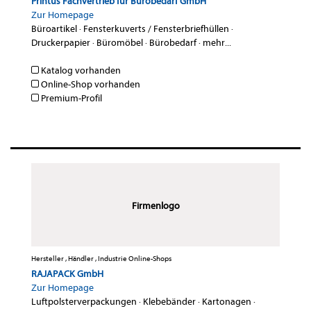
Printus Fachvertrieb für Bürobedarf GmbH
Zur Homepage
Büroartikel
·
Fensterkuverts / Fensterbriefhüllen
·
Druckerpapier
·
Büromöbel
·
Bürobedarf
·
mehr...
Katalog vorhanden
Online-Shop vorhanden
Premium-Profil
Firmenlogo
Hersteller , Händler , Industrie Online-Shops
RAJAPACK GmbH
Zur Homepage
Luftpolsterverpackungen
·
Klebebänder
·
Kartonagen
·