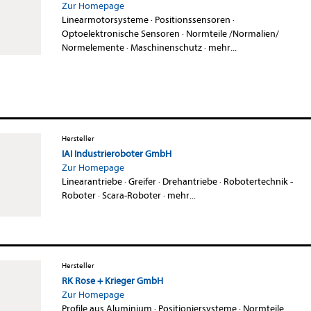
Zur Homepage
Linearmotorsysteme
·
Positionssensoren
·
Optoelektronische Sensoren
·
Normteile /Normalien/
Normelemente
·
Maschinenschutz
·
mehr...
Hersteller
IAI Industrieroboter GmbH
Zur Homepage
Linearantriebe
·
Greifer
·
Drehantriebe
·
Robotertechnik -
Roboter
·
Scara-Roboter
·
mehr...
Hersteller
RK Rose + Krieger GmbH
Zur Homepage
Profile aus Aluminium
·
Positioniersysteme
·
Normteile