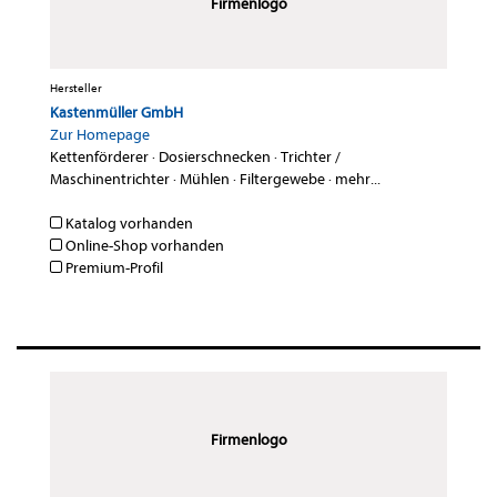
Firmenlogo
Hersteller
Kastenmüller GmbH
Zur Homepage
Kettenförderer
·
Dosierschnecken
·
Trichter /
Maschinentrichter
·
Mühlen
·
Filtergewebe
·
mehr...
Katalog vorhanden
Online-Shop vorhanden
Premium-Profil
Firmenlogo