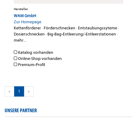
Hersteller
WAM GmbH
Zur Homepage
Kettenförderer
·
Förderschnecken
·
Entstaubungssyteme
·
Dosierschnecken
·
Big-Bag-Entleerung/-Entleerstationen
·
mehr...
Katalog vorhanden
Online-Shop vorhanden
Premium-Profil
«
1
»
UNSERE PARTNER