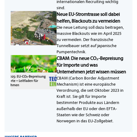
internationalen Recruiting wichtig
sind.
Neue EU-Stromtrasse soll dabei
helfen, Blackouts zu vermeiden
Die neue Leitung soll dazu beitragen,
massive Blackouts wie im April 2025
zu vermeiden. Der französische
Tunnelbauer setzt auf japanische
Pumpentechnik.
CBAM: Die neue CO₂-Bepreisung
für Importe und was
Unternehmen jetzt wissen müssen
CBAM (Carbon Border Adjustment
Mechanism) ist eine europäische
Verordnung, die seit Oktober 2023 in
Kraft ist. Sie gilt für Importe
bestimmter Produkte aus Ländern
außerhalb der EU oder den EFTA-
Staaten wie der Schweiz oder
Norwegen in das EU-Zollgebiet.