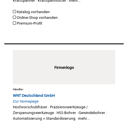
Kraftspanner
·
Kraftspannfutter
·
mehr...
Katalog vorhanden
Online-Shop vorhanden
Premium-Profil
Firmenlogo
Händler
WNT Deutschland GmbH
Zur Homepage
Hochvorschubfräser
·
Präzisionswerkzeuge /
Zerspanungswerkzeuge
·
HSS-Bohrer
·
Gewindebohrer
·
Automatisierung + Standardisierung
·
mehr...