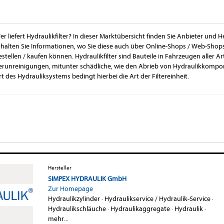
er liefert Hydraulikfilter? In dieser Marktübersicht finden Sie Anbieter und H
rhalten Sie Informationen, wo Sie diese auch über Online-Shops / Web-Shop
estellen / kaufen können. Hydraulikfilter sind Bauteile in Fahrzeugen aller Art
erunreinigungen, mitunter schädliche, wie den Abrieb von Hydraulikkomp
Art des Hydrauliksystems bedingt hierbei die Art der Filtereinheit.
Hersteller
SIMPEX HYDRAULIK GmbH
Zur Homepage
Hydraulikzylinder
·
Hydraulikservice / Hydraulik-Service
·
Hydraulikschläuche
·
Hydraulikaggregate
·
Hydraulik
·
mehr...