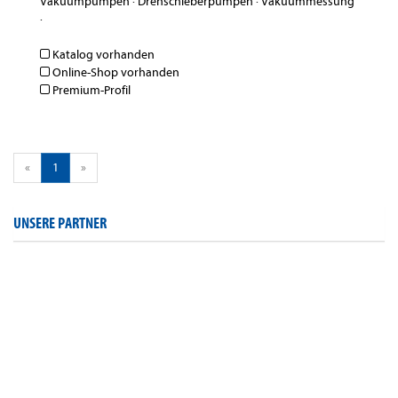
Vakuumpumpen
·
Drehschieberpumpen
·
Vakuummessung
·
Katalog vorhanden
Online-Shop vorhanden
Premium-Profil
«
1
»
UNSERE PARTNER