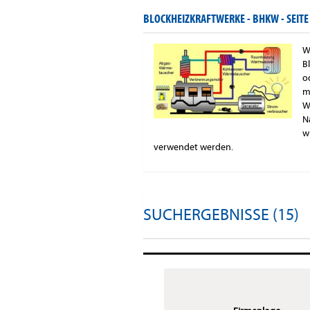
BLOCKHEIZKRAFTWERKE - BHKW -
SEITE
W
B
o
m
W
N
w
verwendet werden.
SUCHERGEBNISSE (15)