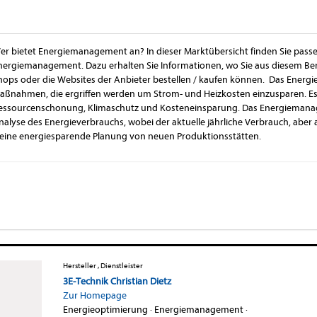
er bietet Energiemanagement an? In dieser Marktübersicht finden Sie pas
nergiemanagement. Dazu erhalten Sie Informationen, wo Sie aus diesem Be
hops oder die Websites der Anbieter bestellen / kaufen können. Das Energ
aßnahmen, die ergriffen werden um Strom- und Heizkosten einzusparen. Es b
essourcenschonung, Klimaschutz und Kosteneinsparung. Das Energiemanage
nalyse des Energieverbrauchs, wobei der aktuelle jährliche Verbrauch, aber
 eine energiesparende Planung von neuen Produktionsstätten.
Hersteller , Dienstleister
3E-Technik Christian Dietz
Zur Homepage
Energieoptimierung
·
Energiemanagement
·