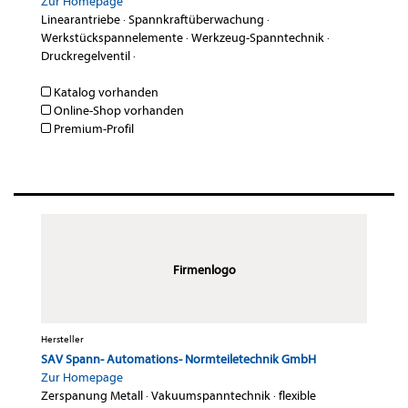
Zur Homepage
Linearantriebe
·
Spannkraftüberwachung
·
Werkstückspannelemente
·
Werkzeug-Spanntechnik
·
Druckregelventil
·
Katalog vorhanden
Online-Shop vorhanden
Premium-Profil
Firmenlogo
Hersteller
SAV Spann- Automations- Normteiletechnik GmbH
Zur Homepage
Zerspanung Metall
·
Vakuumspanntechnik
·
flexible