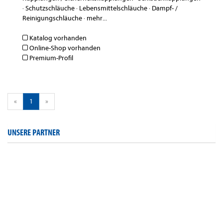
·
Schutzschläuche
·
Lebensmittelschläuche
·
Dampf- /
Reinigungschläuche
·
mehr...
Katalog vorhanden
Online-Shop vorhanden
Premium-Profil
«
1
»
UNSERE PARTNER