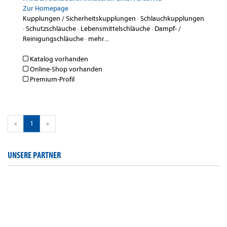
Zur Homepage
Kupplungen / Sicherheitskupplungen
·
Schlauchkupplungen
·
Schutzschläuche
·
Lebensmittelschläuche
·
Dampf- /
Reinigungschläuche
·
mehr...
Katalog vorhanden
Online-Shop vorhanden
Premium-Profil
«
1
»
UNSERE PARTNER