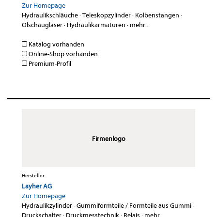
Zur Homepage
Hydraulikschläuche
·
Teleskopzylinder
·
Kolbenstangen
·
Ölschaugläser
·
Hydraulikarmaturen
·
mehr...
Katalog vorhanden
Online-Shop vorhanden
Premium-Profil
Firmenlogo
Hersteller
Layher AG
Zur Homepage
Hydraulikzylinder
·
Gummiformteile / Formteile aus Gummi
·
Druckschalter
·
Druckmesstechnik
·
Relais
·
mehr...