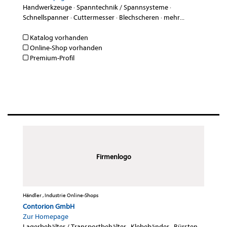
Handwerkzeuge
·
Spanntechnik / Spannsysteme
·
Schnellspanner
·
Cuttermesser
·
Blechscheren
·
mehr...
Katalog vorhanden
Online-Shop vorhanden
Premium-Profil
Firmenlogo
Händler , Industrie Online-Shops
Contorion GmbH
Zur Homepage
Lagerbehälter / Transportbehälter
·
Klebebänder
·
Bürsten
·