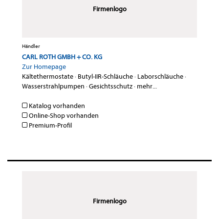
Firmenlogo
Händler
CARL ROTH GMBH + CO. KG
Zur Homepage
Kältethermostate
·
Butyl-IIR-Schläuche
·
Laborschläuche
·
Wasserstrahlpumpen
·
Gesichtsschutz
·
mehr...
Katalog vorhanden
Online-Shop vorhanden
Premium-Profil
Firmenlogo