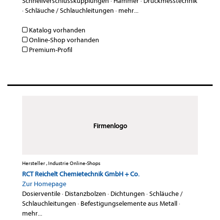
Schnellverschlusskupplungen
·
Hämmer
·
Druckmesstechnik
·
Schläuche / Schlauchleitungen
·
mehr...
Katalog vorhanden
Online-Shop vorhanden
Premium-Profil
Firmenlogo
Hersteller , Industrie Online-Shops
RCT Reichelt Chemietechnik GmbH + Co.
Zur Homepage
Dosierventile
·
Distanzbolzen
·
Dichtungen
·
Schläuche /
Schlauchleitungen
·
Befestigungselemente aus Metall
·
mehr...