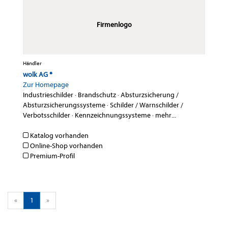
Firmenlogo
Händler
wolk AG ®
Zur Homepage
Industrieschilder
·
Brandschutz
·
Absturzsicherung /
Absturzsicherungssysteme
·
Schilder / Warnschilder /
Verbotsschilder
·
Kennzeichnungssysteme
·
mehr...
Katalog vorhanden
Online-Shop vorhanden
Premium-Profil
«
1
»