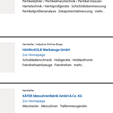
Partikelzähler / Partikelmesstechnik / Partikel messen
·
Härtetechnik / Härteprüfgeräte
·
Schichtdickenmessung
·
Partikelgrößenanalyse
·
Zetapotentialmessung
·
mehr...
Hersteller , Industrie Online-Shops
HAHN+KOLB Werkzeuge GmbH
Zur Homepage
Schubladenschrank
·
Hubgeräte
·
Holzlaufroste
·
Feindrehwerkzeuge
·
Feindrehen
·
mehr...
Hersteller
KÄFER Messuhrenfabrik GmbH & Co. KG
Zur Homepage
Messtaster
·
Messuhren
·
Tiefenmessgeräte
·