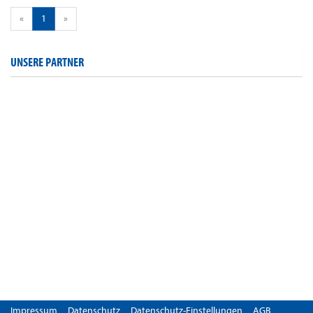
«
1
»
UNSERE PARTNER
Impressum
Datenschutz
Datenschutz-Einstellungen
AGB