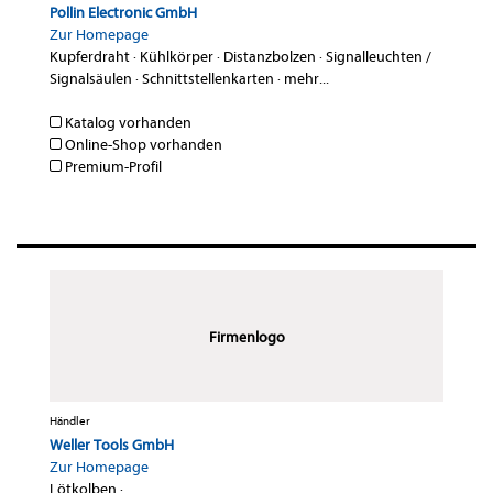
Pollin Electronic GmbH
Zur Homepage
Kupferdraht
·
Kühlkörper
·
Distanzbolzen
·
Signalleuchten /
Signalsäulen
·
Schnittstellenkarten
·
mehr...
Katalog vorhanden
Online-Shop vorhanden
Premium-Profil
Firmenlogo
Händler
Wel­ler Tools GmbH
Zur Homepage
Lötkolben
·