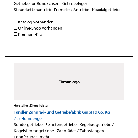
Getriebe für Rundachsen
·
Getriebelager
·
Steuerkettenantrieb
·
Frameless Antriebe
·
Koaxialgetriebe
·
Katalog vorhanden
Online-Shop vorhanden
Premium-Profil
Firmenlogo
Hersteller , Dienstleister
Tandler Zahnrad- und Getriebefabrik GmbH & Co. KG
Zur Homepage
Sondergetriebe
·
Planetengetriebe
·
Kegelradgetriebe /
Kegelstirnradgetriebe
·
Zahnräder / Zahnstangen
·
Lohnfertiger
·
mehr...