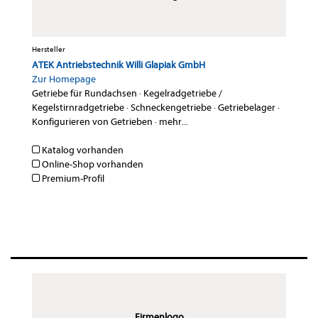
Hersteller
ATEK Antriebstechnik Willi Glapiak GmbH
Zur Homepage
Getriebe für Rundachsen
·
Kegelradgetriebe /
Kegelstirnradgetriebe
·
Schneckengetriebe
·
Getriebelager
·
Konfigurieren von Getrieben
·
mehr...
Katalog vorhanden
Online-Shop vorhanden
Premium-Profil
Firmenlogo