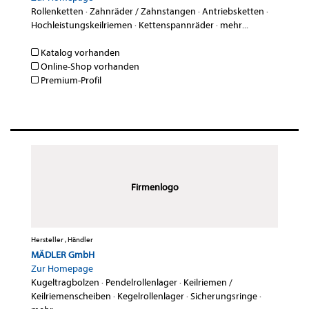
Rollenketten
·
Zahnräder / Zahnstangen
·
Antriebsketten
·
Hochleistungskeilriemen
·
Kettenspannräder
·
mehr...
Katalog vorhanden
Online-Shop vorhanden
Premium-Profil
Firmenlogo
Hersteller , Händler
MÄDLER GmbH
Zur Homepage
Kugeltragbolzen
·
Pendelrollenlager
·
Keilriemen /
Keilriemenscheiben
·
Kegelrollenlager
·
Sicherungsringe
·