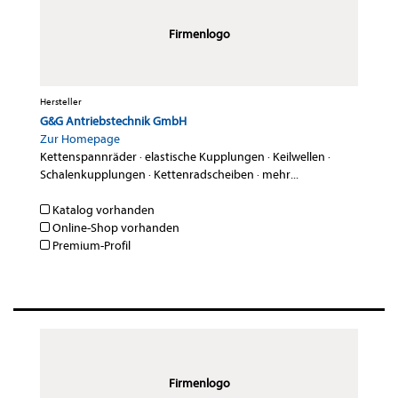
Firmenlogo
Hersteller
G&G Antriebstechnik GmbH
Zur Homepage
Kettenspannräder
·
elastische Kupplungen
·
Keilwellen
·
Schalenkupplungen
·
Kettenradscheiben
·
mehr...
Katalog vorhanden
Online-Shop vorhanden
Premium-Profil
Firmenlogo