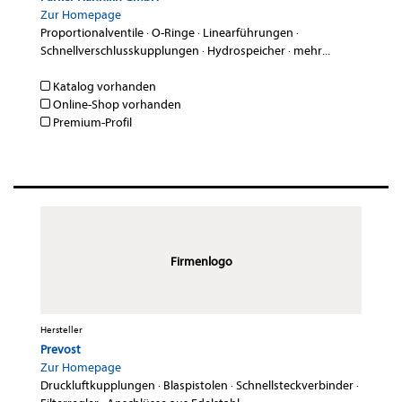
Zur Homepage
Proportionalventile
·
O-Ringe
·
Linearführungen
·
Schnellverschlusskupplungen
·
Hydrospeicher
·
mehr...
Katalog vorhanden
Online-Shop vorhanden
Premium-Profil
Firmenlogo
Hersteller
Prevost
Zur Homepage
Druckluftkupplungen
·
Blaspistolen
·
Schnellsteckverbinder
·