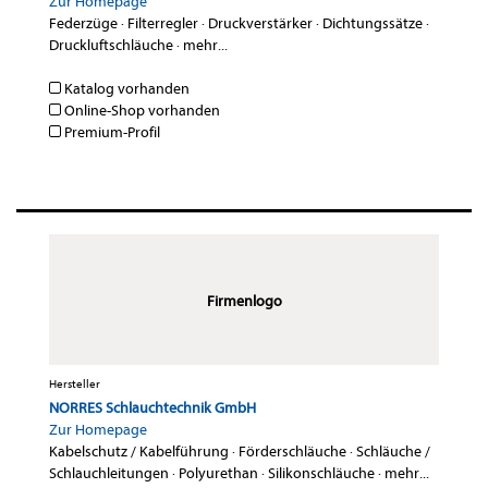
Zur Homepage
Federzüge
·
Filterregler
·
Druckverstärker
·
Dichtungssätze
·
Druckluftschläuche
·
mehr...
Katalog vorhanden
Online-Shop vorhanden
Premium-Profil
Firmenlogo
Hersteller
NORRES Schlauchtechnik GmbH
Zur Homepage
Kabelschutz / Kabelführung
·
Förderschläuche
·
Schläuche /
Schlauchleitungen
·
Polyurethan
·
Silikonschläuche
·
mehr...