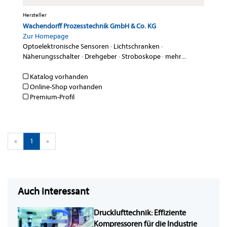
Hersteller
Wachendorff Prozesstechnik GmbH & Co. KG
Zur Homepage
Optoelektronische Sensoren
·
Lichtschranken
·
Näherungsschalter
·
Drehgeber
·
Stroboskope
·
mehr...
Katalog vorhanden
Online-Shop vorhanden
Premium-Profil
«
1
»
Auch interessant
Drucklufttechnik: Effiziente
Kompressoren für die Industrie