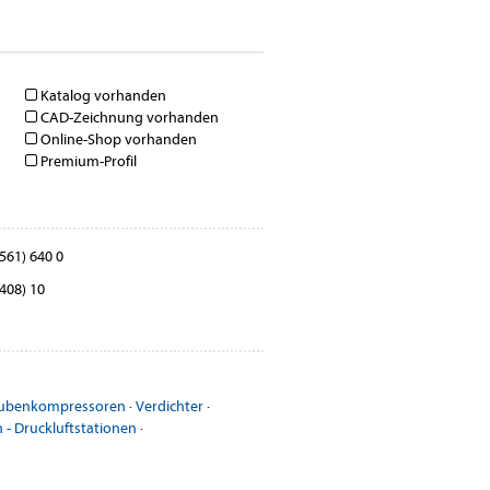
Katalog vorhanden
CAD-Zeichnung vorhanden
Online-Shop vorhanden
Premium-Profil
561) 640 0
408) 10
ubenkompressoren
·
Verdichter
·
- Druckluftstationen
·