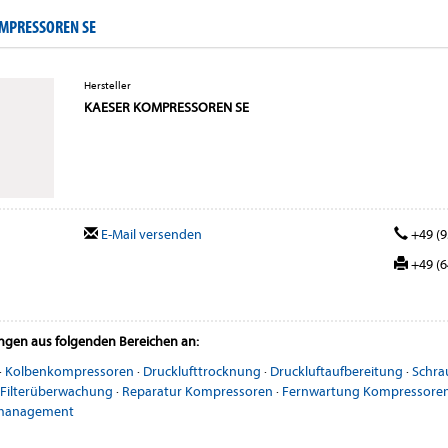
MPRESSOREN SE
Hersteller
KAESER KOMPRESSOREN SE
E-Mail versenden
+49 (9
+49 (6
ungen aus folgenden Bereichen an:
·
Kolbenkompressoren
·
Drucklufttrocknung
·
Druckluftaufbereitung
·
Schra
Filterüberwachung
·
Reparatur Kompressoren
·
Fernwartung Kompressoren 
rmanagement