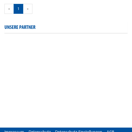
«
1
»
UNSERE PARTNER
Impressum
Datenschutz
Datenschutz-Einstellungen
AGB