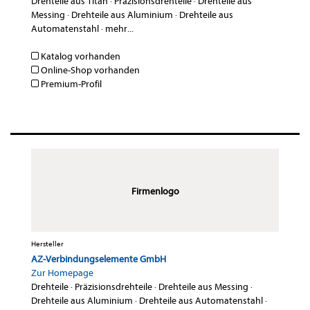
Drehteile aus Titan
·
Präzisionsdrehteile
·
Drehteile aus
Messing
·
Drehteile aus Aluminium
·
Drehteile aus
Automatenstahl
·
mehr...
Katalog vorhanden
Online-Shop vorhanden
Premium-Profil
Firmenlogo
Hersteller
AZ-Verbindungselemente GmbH
Zur Homepage
Drehteile
·
Präzisionsdrehteile
·
Drehteile aus Messing
·
Drehteile aus Aluminium
·
Drehteile aus Automatenstahl
·