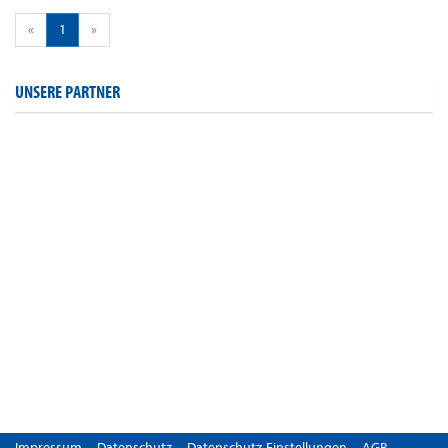
«
1
»
UNSERE PARTNER
Impressum
Datenschutz
Datenschutz-Einstellungen
AGB