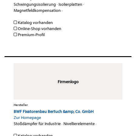
Schwingungsisolierung
·
Isolierplatten
·
Magnetfeldkompensation
·
Katalog vorhanden
Online-Shop vorhanden
Premium-Profil
Firmenlogo
Hersteller
BWF Fixatorenbau Bertuch &amp; Co. GmbH
Zur Homepage
Stoßdämpfer für Industrie
·
Nivellierelemente
·
Katalog vorhanden