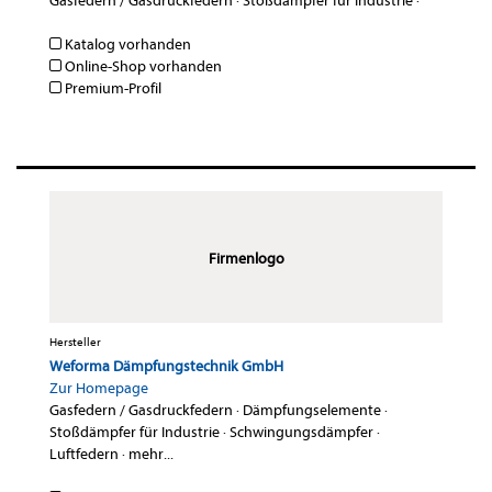
Gasfedern / Gasdruckfedern
·
Stoßdämpfer für Industrie
·
Katalog vorhanden
Online-Shop vorhanden
Premium-Profil
Firmenlogo
Hersteller
Weforma Dämpfungstechnik GmbH
Zur Homepage
Gasfedern / Gasdruckfedern
·
Dämpfungselemente
·
Stoßdämpfer für Industrie
·
Schwingungsdämpfer
·
Luftfedern
·
mehr...