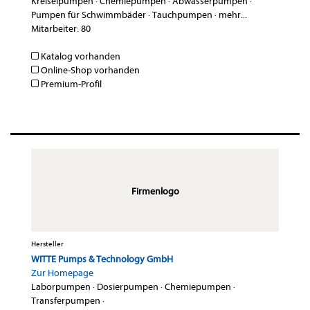
Kreiselpumpen
·
Chemiepumpen
·
Abwasserpumpen
·
Pumpen für Schwimmbäder
·
Tauchpumpen
·
mehr...
Mitarbeiter: 80
Katalog vorhanden
Online-Shop vorhanden
Premium-Profil
Firmenlogo
Hersteller
WITTE Pumps & Technology GmbH
Zur Homepage
Laborpumpen
·
Dosierpumpen
·
Chemiepumpen
·
Transferpumpen
·