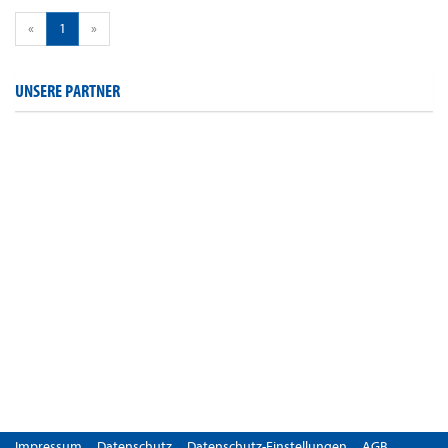
«
1
»
UNSERE PARTNER
Impressum
Datenschutz
Datenschutz-Einstellungen
AGB