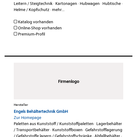
Leitern / Steigtechnik
·
Kartonagen
·
Hubwagen
·
Hubtische
·
Helme / Kopfschutz
·
mehr...
Katalog vorhanden
Online-Shop vorhanden
Premium-Profil
Firmenlogo
Hersteller
Engels Behältertechnik GmbH
Zur Homepage
Paletten aus Kunststoff / Kunststoffpaletten
·
Lagerbehälter
/ Transportbehälter
·
Kunststoffboxen
·
Gefahrstofflagerung
/ Gefahrstoffe lagern / Gefahrstoffschränke
·
Abfallbehälter
·