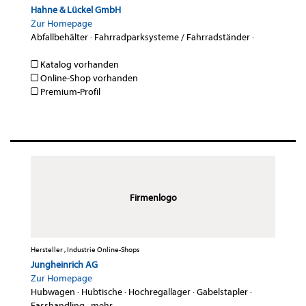
Hahne & Lückel GmbH
Zur Homepage
Abfallbehälter
·
Fahrradparksysteme / Fahrradständer
·
Katalog vorhanden
Online-Shop vorhanden
Premium-Profil
Firmenlogo
Hersteller , Industrie Online-Shops
Jungheinrich AG
Zur Homepage
Hubwagen
·
Hubtische
·
Hochregallager
·
Gabelstapler
·
Fasshandling
·
mehr...