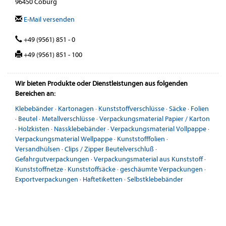
96450 Coburg
E-Mail versenden
+49 (9561) 851 - 0
+49 (9561) 851 - 100
Wir bieten Produkte oder Dienstleistungen aus folgenden
Bereichen an:
Klebebänder
·
Kartonagen
·
Kunststoffverschlüsse
·
Säcke
·
Folien
·
Beutel
·
Metallverschlüsse
·
Verpackungsmaterial Papier / Karton
·
Holzkisten
·
Nassklebebänder
·
Verpackungsmaterial Vollpappe
·
Verpackungsmaterial Wellpappe
·
Kunststofffolien
·
Versandhülsen
·
Clips / Zipper Beutelverschluß
·
Gefahrgutverpackungen
·
Verpackungsmaterial aus Kunststoff
·
Kunststoffnetze
·
Kunststoffsäcke
·
geschäumte Verpackungen
·
Exportverpackungen
·
Haftetiketten
·
Selbstklebebänder