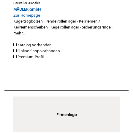
Hersteller , Händler
MÄDLER GmbH
Zur Homepage
Kugeltragbolzen
·
Pendelrollenlager
·
Keilriemen /
Keilriemenscheiben
·
Kegelrollenlager
·
Sicherungsringe
·
mehr...
Katalog vorhanden
Online-Shop vorhanden
Premium-Profil
Firmenlogo