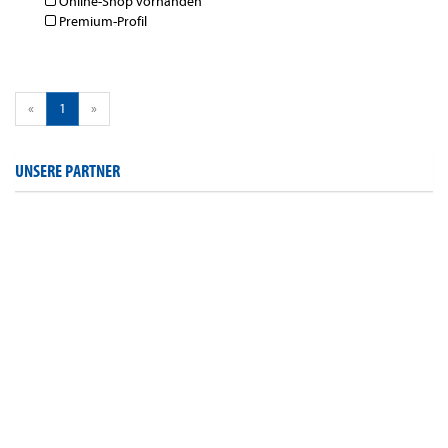
Online-Shop vorhanden
Premium-Profil
«
1
»
UNSERE PARTNER