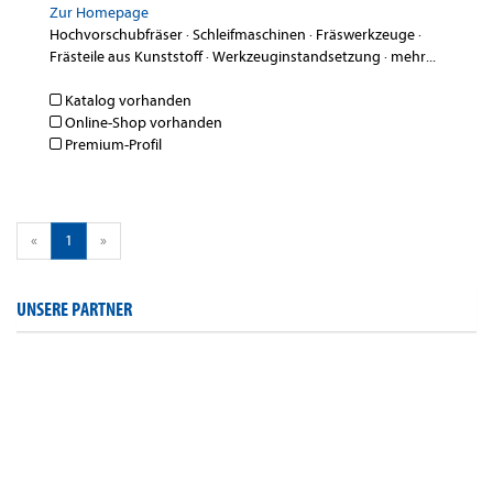
Zur Homepage
Hochvorschubfräser
·
Schleifmaschinen
·
Fräswerkzeuge
·
Frästeile aus Kunststoff
·
Werkzeuginstandsetzung
·
mehr...
Katalog vorhanden
Online-Shop vorhanden
Premium-Profil
«
1
»
UNSERE PARTNER